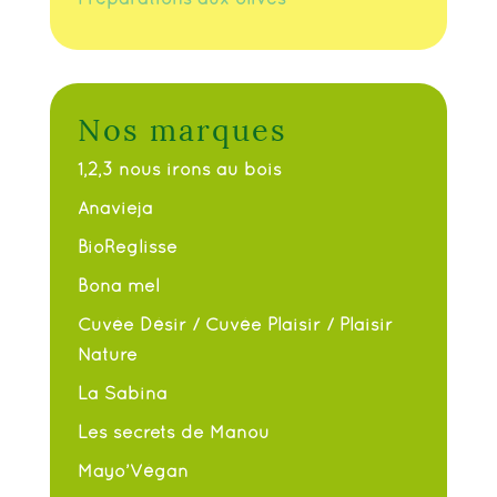
Nos marques
1,2,3 nous irons au bois
Anavieja
BioReglisse
Bona mel
Cuvée Désir / Cuvée Plaisir / Plaisir
Nature
La Sabina
Les secrets de Manou
Mayo’Végan