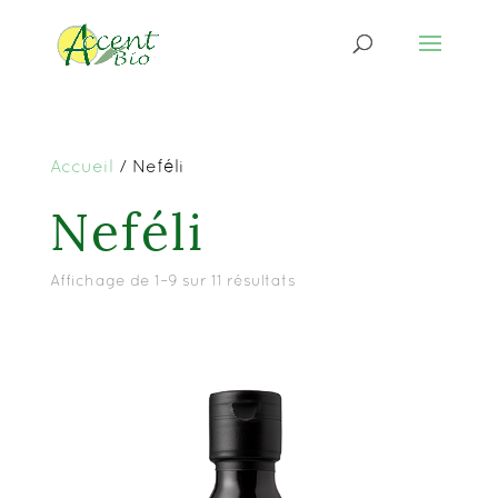
Accueil
/ Neféli
Neféli
Affichage de 1–9 sur 11 résultats