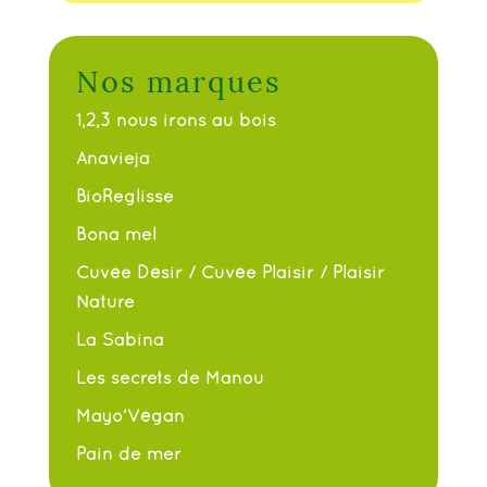
Nos marques
1,2,3 nous irons au bois
Anavieja
BioReglisse
Bona mel
Cuvée Désir / Cuvée Plaisir / Plaisir
Nature
La Sabina
Les secrets de Manou
Mayo’Végan
Pain de mer