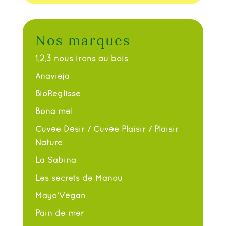
Nos marques
1,2,3 nous irons au bois
Anavieja
BioReglisse
Bona mel
Cuvée Désir / Cuvée Plaisir / Plaisir
Nature
La Sabina
Les secrets de Manou
Mayo’Végan
Pain de mer