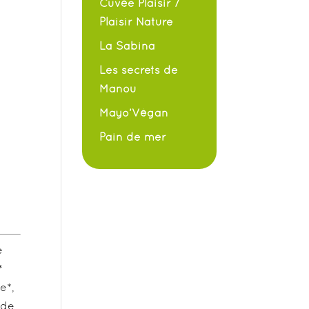
Cuvée Plaisir /
Plaisir Nature
La Sabina
Les secrets de
Manou
Mayo’Végan
Pain de mer
e
*
e*,
 de