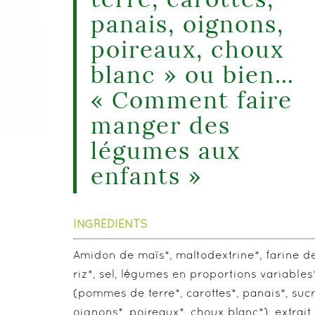
panais, oignons,
poireaux, choux
blanc » ou bien…
« Comment faire
manger des
légumes aux
enfants »
INGRÉDIENTS
Amidon de maïs*, maltodextrine*, farine d
riz*, sel, légumes en proportions variables
(pommes de terre*, carottes*, panais*, sucr
oignons*, poireaux*, choux blanc*), extrait