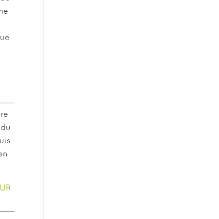
ôme
que
ire
 du
uis
en
OUR