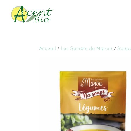
Accueil
/
Les Secrets de Manou
/
Soupe