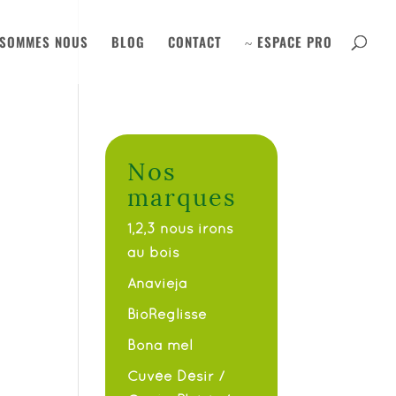
 SOMMES NOUS
BLOG
CONTACT
ESPACE PRO
~
Nos
marques
1,2,3 nous irons
au bois
Anavieja
BioReglisse
Bona mel
Cuvée Désir /