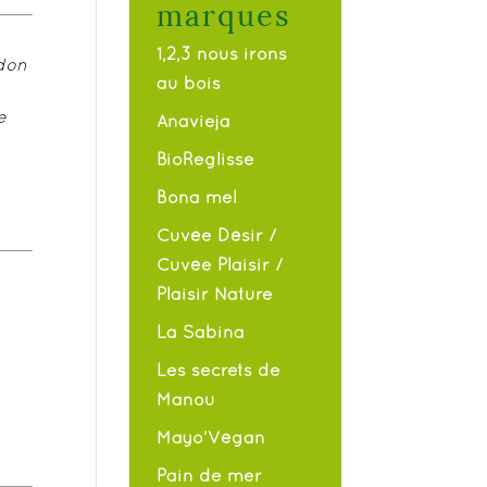
marques
1,2,3 nous irons
idon
au bois
e
Anavieja
BioReglisse
Bona mel
Cuvée Désir /
Cuvée Plaisir /
Plaisir Nature
La Sabina
Les secrets de
Manou
Mayo’Végan
Pain de mer