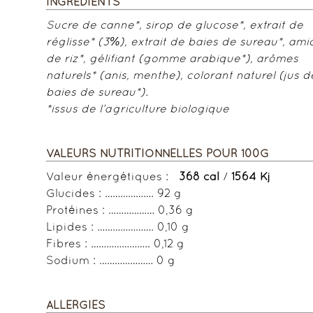
INGRÉDIENTS
Sucre de canne*, sirop de glucose*, extrait de
réglisse* (3%), extrait de baies de sureau*, am
de riz*, gélifiant (gomme arabique*), arômes
naturels* (anis, menthe), colorant naturel (jus d
baies de sureau*).
*issus de l’agriculture biologique
VALEURS NUTRITIONNELLES POUR 100G
Valeur énergétiques :
368 cal
/
1564 Kj
Glucides : ………………. 92 g
Protéines : ……………… 0,36 g
Lipides : …………………. 0,10 g
Fibres : ………………….. 0,12 g
Sodium : ………………… 0 g
ALLERGIES