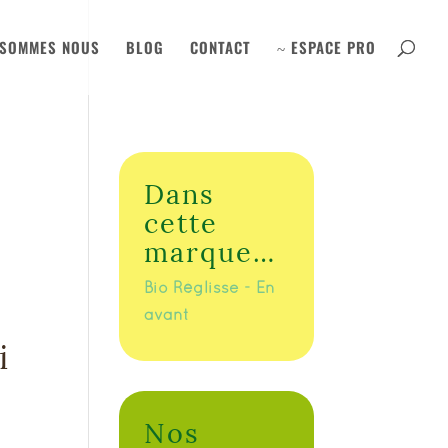
 SOMMES NOUS
BLOG
CONTACT
ESPACE PRO
~
Dans
cette
marque…
Bio Réglisse - En
avant
i
Nos