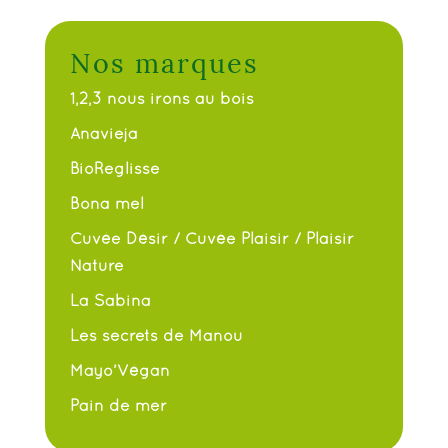
Nos marques
1,2,3 nous irons au bois
Anavieja
BioReglisse
Bona mel
Cuvée Désir / Cuvée Plaisir / Plaisir
Nature
La Sabina
Les secrets de Manou
Mayo’Végan
Pain de mer