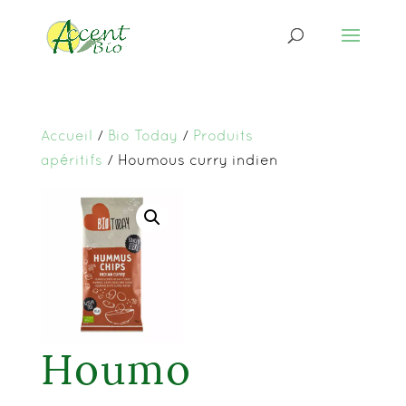
Accueil
/
Bio Today
/
Produits
apéritifs
/ Houmous curry indien
Houmo