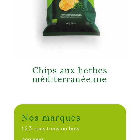
Chips aux herbes
méditerranéenne
Nos marques
1,2,3 nous irons au bois
Anavieja