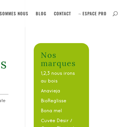
 SOMMES NOUS
BLOG
CONTACT
ESPACE PRO
~
Nos
s
marques
1,2,3 nous irons
au bois
Anavieja
ate
BioReglisse
Bona mel
Cuvée Désir /