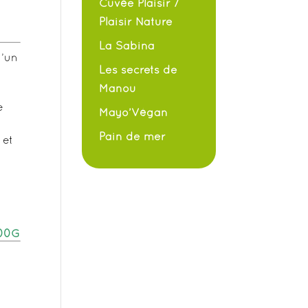
Cuvée Plaisir /
Plaisir Nature
La Sabina
u’un
Les secrets de
Manou
e
Mayo’Végan
Pain de mer
 et
100G