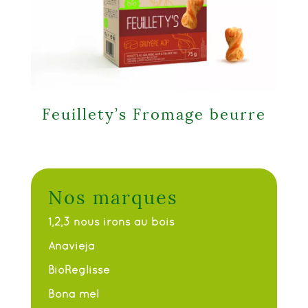
Feuillety’s Fromage beurre
Nos marques
1,2,3 nous irons au bois
Anavieja
BioReglisse
Bona mel