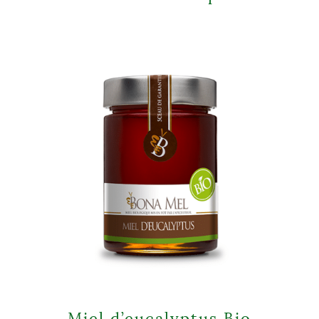
Miel d’eucalyptus Bio