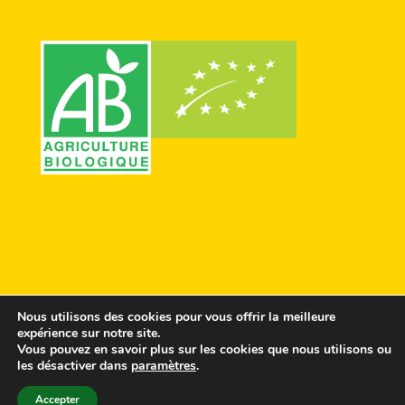
Nous utilisons des cookies pour vous offrir la meilleure
expérience sur notre site.
Vous pouvez en savoir plus sur les cookies que nous utilisons ou
© Conception Agences
ComScience
&
les désactiver dans
paramètres
.
Cosiweb
-
Crédits & Politique de
Accepter
confidentialité