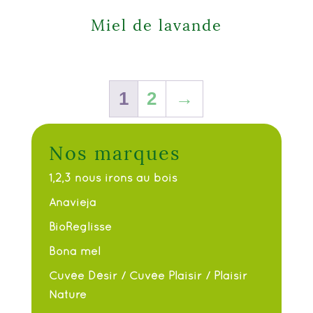
Miel de lavande
1
2
→
Nos marques
1,2,3 nous irons au bois
Anavieja
BioReglisse
Bona mel
Cuvée Désir / Cuvée Plaisir / Plaisir
Nature